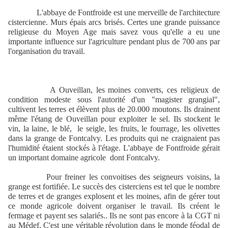
L'abbaye de Fontfroide est une merveille de l'architecture
cistercienne. Murs épais arcs brisés. Certes une grande puissance
religieuse du Moyen Age mais savez vous qu'elle a eu une
importante influence sur l'agriculture pendant plus de 700 ans par
l'organisation du travail.
A Ouveillan, les moines converts, ces religieux de
condition modeste sous l'autorité d'un "magister grangial",
cultivent les terres et élèvent plus de 20.000 moutons. Ils drainent
même l'étang de Ouveillan pour exploiter le sel. Ils stockent le
vin, la laine, le blé,
le seigle, les fruits, le fourrage, les olivettes
dans la grange de Fontcalvy. Les produits qui ne craignaient pas
l'humidité étaient stockés à l'étage. L'abbaye de Fontfroide gérait
un important domaine agricole
dont Fontcalvy.
Pour freiner les convoitises des seigneurs voisins, la
grange est fortifiée. Le succès des cisterciens est tel que le nombre
de terres et de granges explosent et les moines, afin de gérer tout
ce monde agricole doivent organiser le travail. Ils créent le
fermage et payent ses salariés.. Ils ne sont pas encore à la CGT ni
au Médef. C'est une véritable révolution dans le monde féodal de