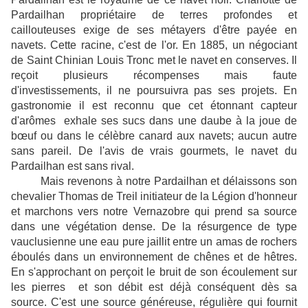
Pardailhan propriétaire de terres profondes et
caillouteuses exige de ses métayers d'être payée en
navets. Cette racine, c'est de l'or. En 1885, un négociant
de Saint Chinian Louis Tronc met le navet en conserves. Il
reçoit plusieurs récompenses mais faute
d'investissements, il ne poursuivra pas ses projets. En
gastronomie il est reconnu que cet étonnant capteur
d'arômes exhale ses sucs dans une daube à la joue de
bœuf ou dans le célèbre canard aux navets; aucun autre
sans pareil. De l'avis de vrais gourmets, le navet du
Pardailhan est sans rival.
Mais revenons à notre Pardailhan et délaissons son
chevalier Thomas de Treil initiateur de la Légion d'honneur
et marchons vers notre Vernazobre qui prend sa source
dans une végétation dense. De la résurgence de type
vauclusienne une eau pure jaillit entre un amas de rochers
éboulés dans un environnement de chênes et de hêtres.
En s'approchant on perçoit le bruit de son écoulement sur
les pierres et son débit est déjà conséquent dès sa
source. C'est une source généreuse, régulière qui fournit