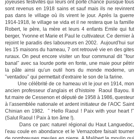
joyeuses festivités qui leurs ont porté chance puisque tous
sont revenus en 1918 sains et sauf mais ils ne revinrent
pas dans le village où ils virent le jour. Après la guerre
1914-1918, le village se vida et il ne restera que la famille
Robert, le père, la mère et leurs 4 enfants Emile qui fut
berger, Yvonne et Marie et Paul le cultivateur. Ce dernier à
rejoint le paradis des laboureurs en 2002. Aujourd'hui sur
les 15 maisons du hameau, 7 ont retrouvé vie en des gites
ruraux. On peut encore visiter un four communal dit "four
banal" avec sa lourde porte en fonte, une maie pour pétrir
la pâte ainsi qu'un outil hors du monde moderne, un
"ventadou" qui permettait d'extraire le son de la farine.
Une célébrité de ce hameau vit le jour en 1914, mon
ancien professeur d'anglais et d'histoire Raoul Bayou. Il
fut maire de Cessenon et député de 1958 à 1986, questeur
à l'assemblée nationale et ardent initiateur de l'AOC Saint
Chinian en 1982. " Hello Raoul ! Paix with your heart !"
(Salut Raoul ! Paix à ton âme !).
Dans ce parc naturel régional du Haut Languedoc,
l'eau coule en abondance et le Vernazobre faisait tourner
de nombreuses meules en pierre. A Malibert le moulin qui