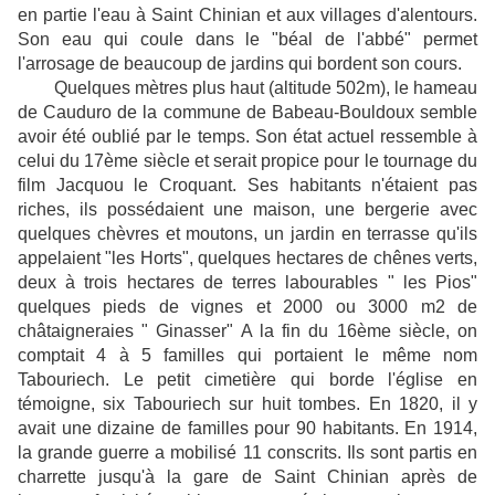
en partie l'eau à Saint Chinian et aux villages d'alentours.
Son eau qui coule dans le "béal de l'abbé" permet
l'arrosage de beaucoup de jardins qui bordent son cours.
Quelques mètres plus haut (altitude 502m), le hameau
de Cauduro de la commune de Babeau-Bouldoux semble
avoir été oublié par le temps. Son état actuel ressemble à
celui du 17ème siècle et serait propice pour le tournage du
film Jacquou le Croquant. Ses habitants n'étaient pas
riches, ils possédaient une maison, une bergerie avec
quelques chèvres et moutons, un jardin en terrasse qu'ils
appelaient "les Horts", quelques hectares de chênes verts,
deux à trois hectares de terres labourables " les Pios"
quelques pieds de vignes et 2000 ou 3000 m2 de
châtaigneraies " Ginasser" A la fin du 16ème siècle, on
comptait 4 à 5 familles qui portaient le même nom
Tabouriech. Le petit cimetière qui borde l'église en
témoigne, six Tabouriech sur huit tombes. En 1820, il y
avait une dizaine de familles pour 90 habitants. En 1914,
la grande guerre a mobilisé 11 conscrits. Ils sont partis en
charrette jusqu'à la gare de Saint Chinian après de