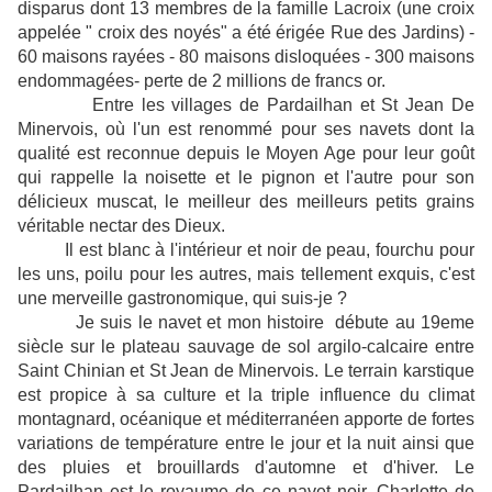
disparus dont 13 membres de la famille Lacroix (une croix
appelée " croix des noyés" a été érigée Rue des Jardins) -
60 maisons rayées - 80 maisons disloquées - 300 maisons
endommagées- perte de 2 millions de francs or.
Entre les villages de Pardailhan et St Jean De
Minervois, où l'un est renommé pour ses navets dont la
qualité est reconnue depuis le Moyen Age pour leur goût
qui rappelle la noisette et le pignon et l'autre pour son
délicieux muscat, le meilleur des meilleurs petits grains
véritable nectar des Dieux.
Il est blanc à l'intérieur et noir de peau, fourchu pour
les uns, poilu pour les autres, mais tellement exquis, c'est
une merveille gastronomique, qui suis-je ?
Je suis le navet et mon histoire débute au 19eme
siècle sur le plateau sauvage de sol argilo-calcaire entre
Saint Chinian et St Jean de Minervois. Le terrain karstique
est propice à sa culture et la triple influence du climat
montagnard, océanique et méditerranéen apporte de fortes
variations de température entre le jour et la nuit ainsi que
des pluies et brouillards d'automne et d'hiver. Le
Pardailhan est le royaume de ce navet noir. Charlotte de