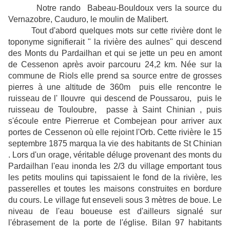
Notre rando Babeau-Bouldoux vers la source du
Vernazobre, Cauduro, le moulin de Malibert.
Tout d'abord quelques mots sur cette rivière dont le
toponyme signifierait " la rivière des aulnes" qui descend
des Monts du Pardailhan et qui se jette un peu en amont
de Cessenon après avoir parcouru 24,2 km. Née sur la
commune de Riols elle prend sa source entre de grosses
pierres à une altitude de 360m puis elle rencontre le
ruisseau de l' Ilouvre qui descend de Poussarou, puis le
ruisseau de Touloubre, passe à Saint Chinian , puis
s'écoule entre Pierrerue et Combejean pour arriver aux
portes de Cessenon où elle rejoint l'Orb. Cette rivière le 15
septembre 1875 marqua la vie des habitants de St Chinian
. Lors d'un orage, véritable déluge provenant des monts du
Pardailhan l'eau inonda les 2/3 du village emportant tous
les petits moulins qui tapissaient le fond de la rivière, les
passerelles et toutes les maisons construites en bordure
du cours. Le village fut enseveli sous 3 mètres de boue. Le
niveau de l'eau boueuse est d'ailleurs signalé sur
l'ébrasement de la porte de l'église. Bilan 97 habitants