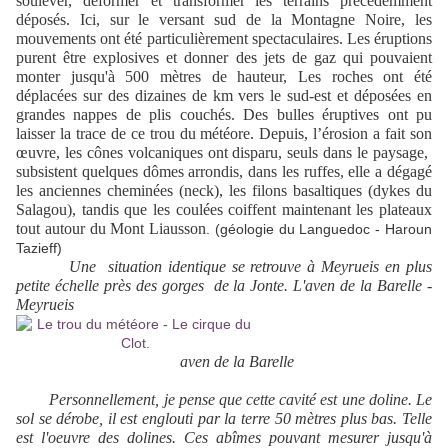
soulever, déformer et transformer les terrains précédemment
déposés. Ici, sur le versant sud de la Montagne Noire, les
mouvements ont été particulièrement spectaculaires.
Les éruptions
purent être explosives et donner des jets de gaz qui pouvaient
monter jusqu'à 500 mètres de hauteur,
Les roches ont été
déplacées sur des dizaines de km vers le sud-est et déposées en
grandes nappes de plis couchés. Des bulles éruptives ont pu
laisser la trace de ce trou du météore.
Depuis, l’érosion a fait son
œuvre, les cônes volcaniques ont disparu, seuls dans le paysage,
subsistent quelques dômes arrondis, dans les ruffes, elle a dégagé
les anciennes cheminées (neck), les filons basaltiques (dykes du
Salagou), tandis que les coulées coiffent maintenant les plateaux
tout autour du Mont Liausson
. (géologie du Languedoc - Haroun
Tazieff)
Une situation identique se retrouve à Meyrueis en plus
petite échelle près des gorges de la Jonte. L'aven de la Barelle -
Meyrueis
aven de la Barelle
Personnellement, je pense que cette cavité est une doline. Le
sol se dérobe, il est englouti par la terre 50 mètres plus bas. Telle
est l'oeuvre des dolines. Ces abîmes pouvant mesurer jusqu'à