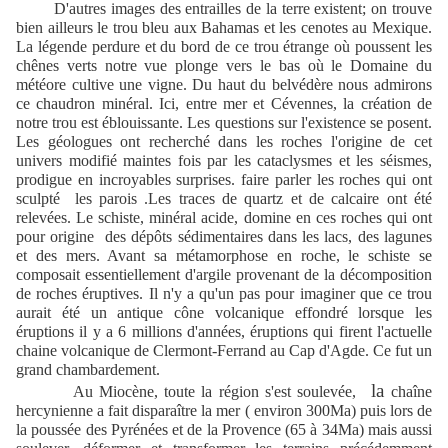
D'autres images des entrailles de la terre existent; on trouve
bien ailleurs le trou bleu aux Bahamas et les cenotes au Mexique.
La légende perdure et du bord de ce trou étrange où poussent les
chênes verts notre vue plonge vers le bas où le Domaine du
météore cultive une vigne. Du haut du belvédère nous admirons
ce chaudron minéral. Ici, entre mer et Cévennes, la création de
notre trou est éblouissante. Les questions sur l'existence se posent.
Les géologues ont recherché dans les roches l'origine de cet
univers modifié maintes fois par les cataclysmes et les séismes,
prodigue en incroyables surprises. faire parler les roches qui ont
sculpté
les parois .Les traces de quartz et de calcaire ont été
relevées. Le schiste, minéral acide, domine en ces roches qui ont
pour origine
des dépôts sédimentaires dans les lacs, des lagunes
et des mers. Avant sa métamorphose en roche, le schiste se
composait essentiellement d'argile provenant de la décomposition
de roches éruptives. Il n'y a qu'un pas pour imaginer que ce trou
aurait été un antique cône volcanique effondré lorsque les
éruptions il y a 6 millions d'années, éruptions qui firent l'actuelle
chaine volcanique de Clermont-Ferrand au Cap d'Agde. Ce fut un
grand chambardement.
la
Au Miocène, toute la région s'est soulevée,
chaîne
hercynienne a fait disparaître la mer ( environ 300Ma) puis lors de
la poussée des Pyrénées et de la Provence (65 à 34Ma) mais aussi