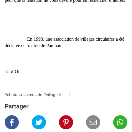
peur que la tentation ne vous dévore pour en rechercher d’autres.
En 1993, une association de villages circulaires a été
déclarée en
mairie de Paulhan.
JC d’Oc.
#chateau
#circulade
#village
#
#–
Partager