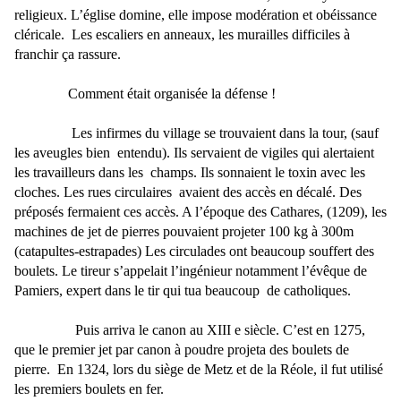
religieux. L’église domine, elle impose modération et obéissance
cléricale.
Les escaliers en anneaux, les murailles difficiles à
franchir ça rassure.
Comment était organisée la défense !
Les infirmes du village se trouvaient dans la tour, (sauf
les aveugles bien
entendu). Ils servaient de vigiles qui alertaient
les travailleurs dans les
champs. Ils sonnaient le toxin avec les
cloches. Les rues circulaires
avaient des accès en décalé. Des
préposés fermaient ces accès. A l’époque des Cathares, (1209), les
machines de jet de pierres pouvaient projeter 100 kg à 300m
(catapultes-estrapades) Les circulades ont beaucoup souffert des
boulets. Le tireur s’appelait l’ingénieur notamment l’évêque de
Pamiers, expert dans le tir qui tua beaucoup
de catholiques.
Puis arriva le canon au XIII e siècle. C’est en 1275,
que le premier jet par canon à poudre projeta des boulets de
pierre.
En 1324, lors du siège de Metz et de la Réole, il fut utilisé
les premiers boulets en fer.