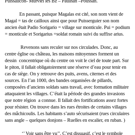
Puissalicon- Murviel les Bz – Paulhan –Poussan.
En passant, puisque Magalas est cité, son nom vient de
Magal = tas de cailloux ainsi que pour Puisserguier son nom
ancien était Padio Sorigario = village sur monticule. Pui = podium
= monticule et Sorigarius =soldat romain suivi du suffixe arius.
Revenons sans reculer sur nos circulades. Donc, au
centre église ou château, les maisons mitoyennes forment un
dessin
concentrique où du centre on voit le ciel de toute part. Sur
le piton, il fallait obligatoirement une réserve d’eau pour tenir en
cas de siège. On y retrouve des puits, avens, citernes et des
sources. En l’an 1000, des bandes organisées de pillards,
composées d’anciens soldats sans travail, avec formation militaire
attaquaient les villages. C’était la période des grandes invasions
que notre région
a connue. Il fallait des fortifications assez fortes
pour résister. On trouve dans les rues étroites de certains villages
des mâchicoulis. Les habitants s’auto sécurisaient (rues circulaires
sans angle – quelques donjons – Ruelles en escalier, en ruban. )
‘’ Voir sans être vu’’. C’est dissuasif, c’est le symbole