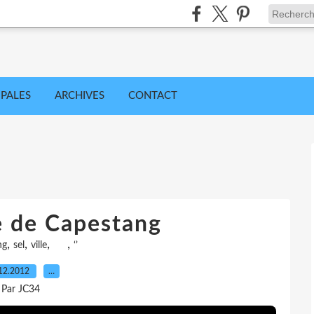
IPALES
ARCHIVES
CONTACT
e de Capestang
,
,
,
,
ng
sel
ville
‘’
12.2012
…
Par JC34