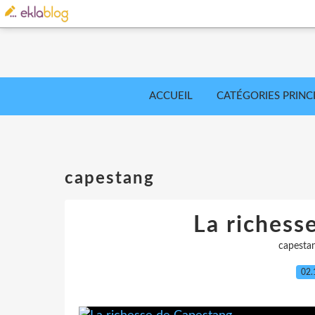
ACCUEIL
CATÉGORIES PRINC
capestang
La richess
capesta
02.