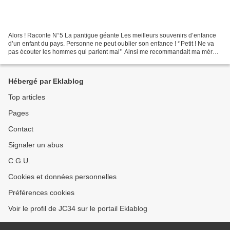
Alors ! Raconte N°5 La pantigue géante Les meilleurs souvenirs d’enfance
d’un enfant du pays. Personne ne peut oublier son enfance ! ‘’Petit ! Ne va
pas écouter les hommes qui parlent mal’’ Ainsi me recommandait ma mère
de ne pas me rendre à « la Croix...
Hébergé par Eklablog
Top articles
Pages
Contact
Signaler un abus
C.G.U.
Cookies et données personnelles
Préférences cookies
Voir le profil de JC34 sur le portail Eklablog