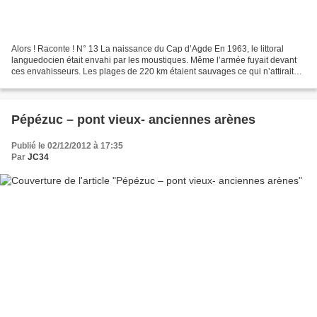
Alors ! Raconte ! N° 13 La naissance du Cap d’Agde En 1963, le littoral
languedocien était envahi par les moustiques. Même l’armée fuyait devant
ces envahisseurs. Les plages de 220 km étaient sauvages ce qui n’attirait
pas les touristes. En cette même...
Pépézuc – pont vieux- anciennes arènes
Publié le 02/12/2012 à 17:35
Par
JC34